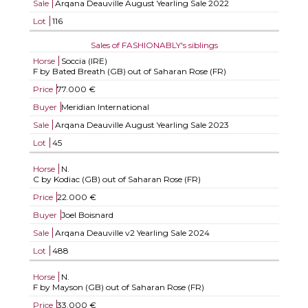
Sale
Arqana Deauville August Yearling Sale 2022
Lot
116
Sales of FASHIONABLY's siblings
Horse
Soccia (IRE)
F by Bated Breath (GB) out of Saharan Rose (FR)
Price
77.000 €
Buyer
Meridian International
Sale
Arqana Deauville August Yearling Sale 2023
Lot
45
Horse
N.
C by Kodiac (GB) out of Saharan Rose (FR)
Price
22.000 €
Buyer
Joel Boisnard
Sale
Arqana Deauville v2 Yearling Sale 2024
Lot
488
Horse
N.
F by Mayson (GB) out of Saharan Rose (FR)
Price
33.000 €