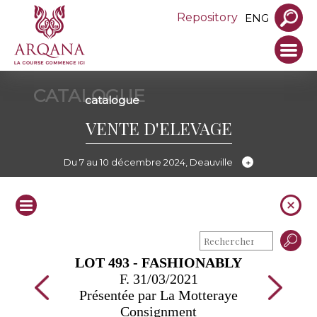
Repository
ENG
CATALOGUE
catalogue
VENTE D'ELEVAGE
Du 7 au 10 décembre 2024, Deauville
LOT 493 - FASHIONABLY
F. 31/03/2021
Présentée par La Motteraye
Consignment