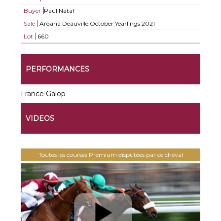
Buyer
Paul Nataf
Sale
Arqana Deauville October Yearlings 2021
Lot
660
PERFORMANCES
France Galop
VIDEOS
Toutes les courses Premium disputées par ce cheval