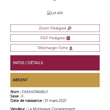
Zoom Pedigree
PDF Pedigree
Télécharger Fiche
INFOS / DÉTAILS
ABSENT
Nom :
FASHIONABLY
Sexe :
F.
Date de naissance :
31 mars 2021
Vendeur :
La Motteraye Consignment