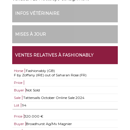
INFOS VÉTÉRINAIRE
MISES À JOUR
VENTES RELATIVES À FASHIONABLY
Horse
Fashionably (GB)
F by Zoffany (IRE) out of Saharan Rose (FR)
Price
Buyer
Not Sold
Sale
Tattersalls October Online Sale 2024
Lot
94
Price
320.000 €
Buyer
Broadhurst Ag/Mv Magnier