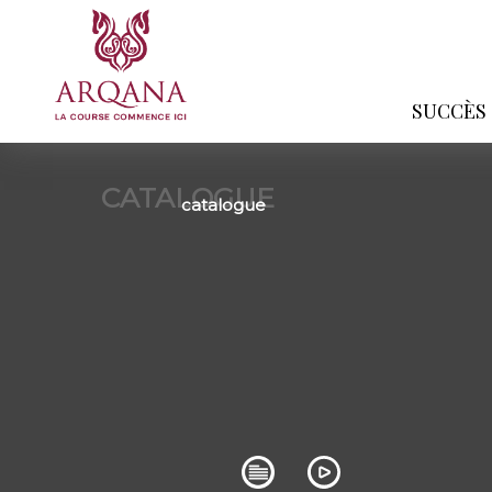
SUCCÈS
CATALOGUE
catalogue