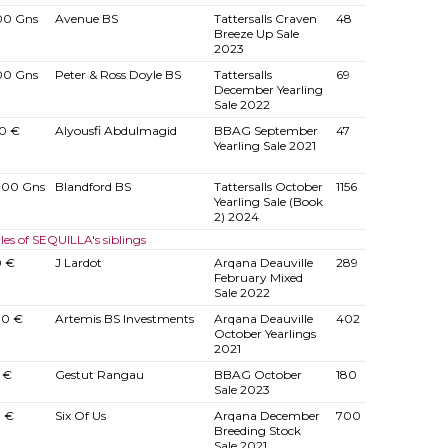
00 Gns
Avenue BS
Tattersalls Craven
48
Breeze Up Sale
2023
00 Gns
Peter & Ross Doyle BS
Tattersalls
69
December Yearling
Sale 2022
0 €
Alyousfi Abdulmagid
BBAG September
47
Yearling Sale 2021
000 Gns
Blandford BS
Tattersalls October
1156
Yearling Sale (Book
2) 2024
les of SEQUILLA's siblings
0 €
J Lardot
Arqana Deauville
289
February Mixed
Sale 2022
00 €
Artemis BS Investments
Arqana Deauville
402
October Yearlings
2021
 €
Gestut Rangau
BBAG October
180
Sale 2023
 €
Six Of Us
Arqana December
700
Breeding Stock
Sale 2021