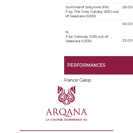
Summerof Sixtynine (FR)
26.00
F by The Grey Gatsby (IRE) out
of Sassicaia (GER)
45.00
N.
F by Galiway (GB) out of
23.00
Sassicaia (GER)
PERFORMANCES
France Galop