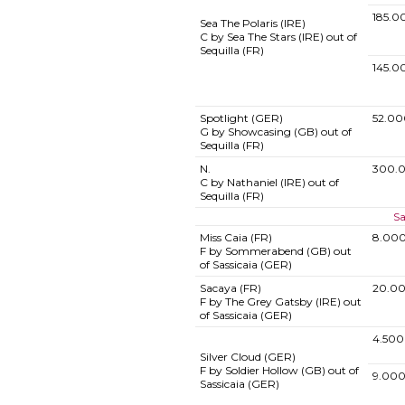
185.0
Sea The Polaris (IRE)
C by Sea The Stars (IRE) out of
Sequilla (FR)
145.0
Spotlight (GER)
52.00
G by Showcasing (GB) out of
Sequilla (FR)
N.
300.
C by Nathaniel (IRE) out of
Sequilla (FR)
Sa
Miss Caia (FR)
8.00
F by Sommerabend (GB) out
of Sassicaia (GER)
Sacaya (FR)
20.0
F by The Grey Gatsby (IRE) out
of Sassicaia (GER)
4.500
Silver Cloud (GER)
F by Soldier Hollow (GB) out of
9.000
Sassicaia (GER)