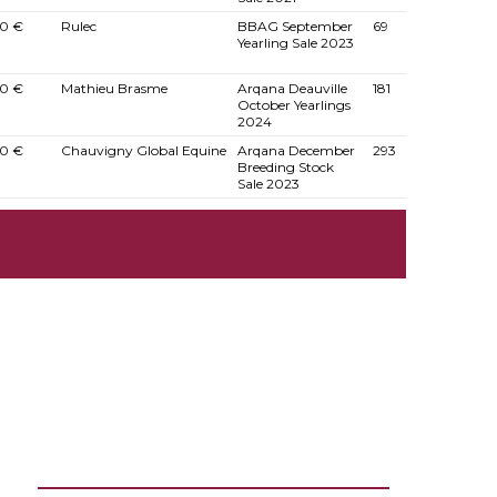
0 €
Rulec
BBAG September
69
Yearling Sale 2023
0 €
Mathieu Brasme
Arqana Deauville
181
October Yearlings
2024
0 €
Chauvigny Global Equine
Arqana December
293
Breeding Stock
Sale 2023