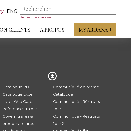
ry
ENG
Recherche avancée
ON CLIENTS
A PROPOS
MY ARQANA +
Catalogue PDF
Communiqué de presse -
Catalogue Excel
Catalogue
Livret Wild Cards
Communiqué - Résultats
Reference Etalons
Jour 1
Covering sires &
Communiqué - Résultats
broodmare sires
Jour 2
Auctioneers
Communiqué Bilan