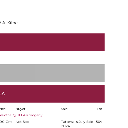
A. Kilinc
LA
rice
Buyer
Sale
Lot
les of SEQUILLA's progeny
00 Gns
Not Sold
Tattersalls July Sale
564
2024