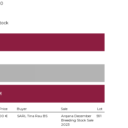
20
tock
M
Price
Buyer
Sale
Lot
000 €
SARL Tina Rau BS
Arqana December
591
Breeding Stock Sale
2023