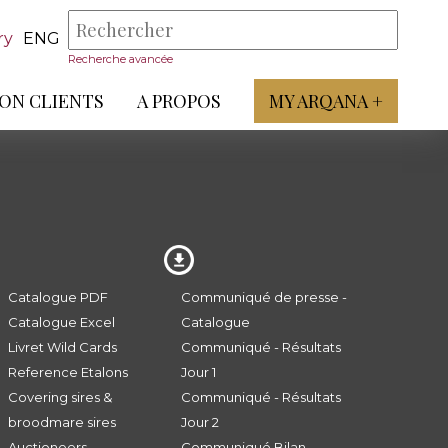
ry
ENG
Recherche avancée
ON CLIENTS
A PROPOS
MY ARQANA +
Catalogue PDF
Communiqué de presse -
Catalogue Excel
Catalogue
Livret Wild Cards
Communiqué - Résultats
Reference Etalons
Jour 1
Covering sires &
Communiqué - Résultats
broodmare sires
Jour 2
Auctioneers
Communiqué Bilan