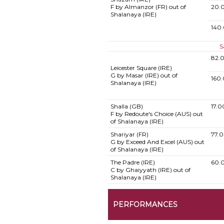
F by Almanzor (FR) out of
20.
Shalanaya (IRE)
140
S
82.
Leicester Square (IRE)
G by Masar (IRE) out of
160
Shalanaya (IRE)
Shalla (GB)
17.
F by Redoute's Choice (AUS) out
of Shalanaya (IRE)
Shariyar (FR)
77.
G by Exceed And Excel (AUS) out
of Shalanaya (IRE)
The Padre (IRE)
60.
C by Ghaiyyath (IRE) out of
Shalanaya (IRE)
PERFORMANCES