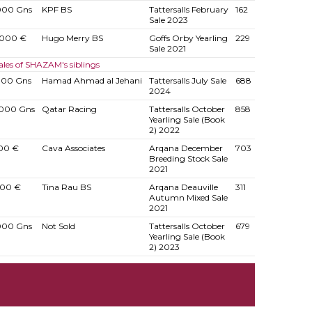
000 Gns
KPF BS
Tattersalls February
162
Sale 2023
.000 €
Hugo Merry BS
Goffs Orby Yearling
229
Sale 2021
ales of SHAZAM's siblings
000 Gns
Hamad Ahmad al Jehani
Tattersalls July Sale
688
2024
.000 Gns
Qatar Racing
Tattersalls October
858
Yearling Sale (Book
2) 2022
000 €
Cava Associates
Arqana December
703
Breeding Stock Sale
2021
000 €
Tina Rau BS
Arqana Deauville
311
Autumn Mixed Sale
2021
000 Gns
Not Sold
Tattersalls October
679
Yearling Sale (Book
2) 2023