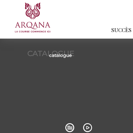
SUCCÈS
CATALOGUE
catalogue