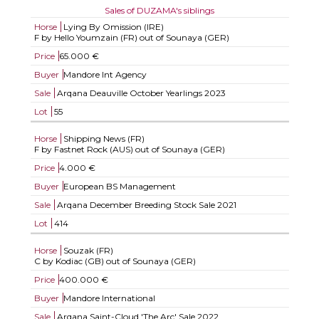
Sales of DUZAMA's siblings
Horse
Lying By Omission (IRE)
F by Hello Youmzain (FR) out of Sounaya (GER)
Price
65.000 €
Buyer
Mandore Int Agency
Sale
Arqana Deauville October Yearlings 2023
Lot
55
Horse
Shipping News (FR)
F by Fastnet Rock (AUS) out of Sounaya (GER)
Price
4.000 €
Buyer
European BS Management
Sale
Arqana December Breeding Stock Sale 2021
Lot
414
Horse
Souzak (FR)
C by Kodiac (GB) out of Sounaya (GER)
Price
400.000 €
Buyer
Mandore International
Sale
Arqana Saint-Cloud 'The Arc' Sale 2022