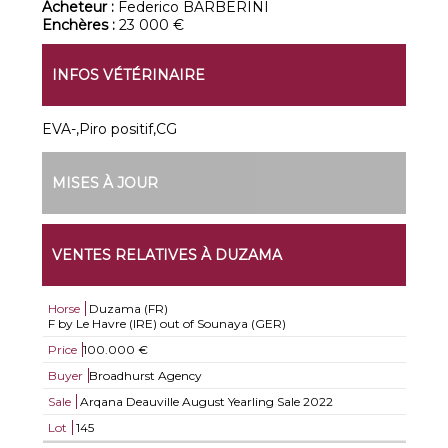
Acheteur :
Federico BARBERINI
Enchères :
23 000 €
INFOS VÉTÉRINAIRE
EVA-,Piro positif,CG
MISES À JOUR
VENTES RELATIVES À DUZAMA
Horse
Duzama (FR)
F by Le Havre (IRE) out of Sounaya (GER)
Price
100.000 €
Buyer
Broadhurst Agency
Sale
Arqana Deauville August Yearling Sale 2022
Lot
145