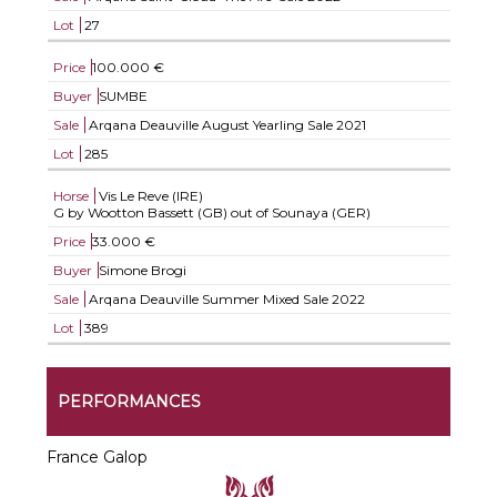
Lot
27
Price
100.000 €
Buyer
SUMBE
Sale
Arqana Deauville August Yearling Sale 2021
Lot
285
Horse
Vis Le Reve (IRE)
G by Wootton Bassett (GB) out of Sounaya (GER)
Price
33.000 €
Buyer
Simone Brogi
Sale
Arqana Deauville Summer Mixed Sale 2022
Lot
389
PERFORMANCES
France Galop