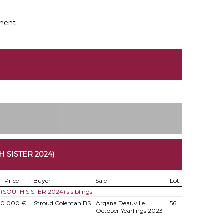
ment
 SISTER 2024)
Price
Buyer
Sale
Lot
 N(SOUTH SISTER 2024)'s siblings
70.000 €
Stroud Coleman BS
Arqana Deauville
56
October Yearlings 2023