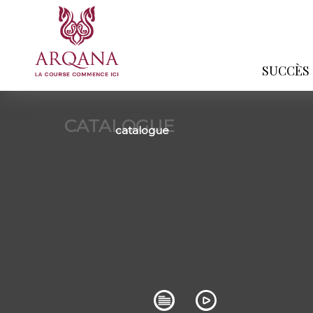
SUCCÈS
CATALOGUE
catalogue