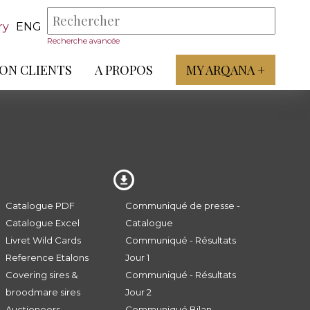
ry
ENG
Recherche avancée
ON CLIENTS
A PROPOS
MY ARQANA +
Catalogue PDF
Communiqué de presse -
Catalogue Excel
Catalogue
Livret Wild Cards
Communiqué - Résultats
Reference Etalons
Jour 1
Covering sires &
Communiqué - Résultats
broodmare sires
Jour 2
Auctioneers
Communiqué Bilan