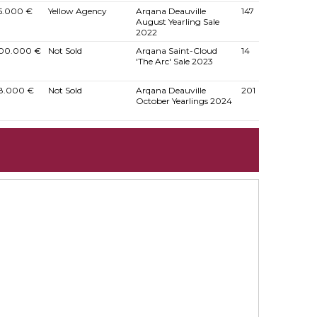
5.000 €
Yellow Agency
Arqana Deauville
147
August Yearling Sale
2022
00.000 €
Not Sold
Arqana Saint-Cloud
14
'The Arc' Sale 2023
8.000 €
Not Sold
Arqana Deauville
201
October Yearlings 2024