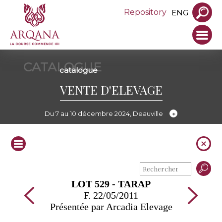
Repository
ENG
CATALOGUE
catalogue
VENTE D'ELEVAGE
Du 7 au 10 décembre 2024, Deauville
LOT 529 - TARAP
F. 22/05/2011
Présentée par Arcadia Elevage