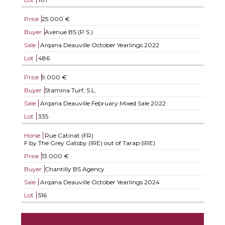
Price
25.000 €
Buyer
Avenue BS (P.S.)
Sale
Arqana Deauville October Yearlings 2022
Lot
486
Price
9.000 €
Buyer
Stamina Turf, S.L.
Sale
Arqana Deauville February Mixed Sale 2022
Lot
335
Horse
Rue Catinat (FR)
F by The Grey Gatsby (IRE) out of Tarap (IRE)
Price
13.000 €
Buyer
Chantilly BS Agency
Sale
Arqana Deauville October Yearlings 2024
Lot
516