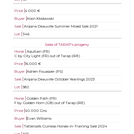
Price
4.000 €
Buyer
Alain Klodawski
Sale
Arqana Deauville Summer Mixed Sale 2021
Lot
346
Sales of TARAP's progeny
Horse
Aquitain (FR)
C by City Light (FR) out of Tarap (IRE)
Price
16.000 €
Buyer
Adrien Fouassier (PS)
Sale
Arqana Deauville October Yearlings 2023
Lot
582
Horse
Golden Path (FR)
F by Golden Horn (GB) out of Tarap (IRE)
Price
40.000 Gns
Buyer
Evan Williams
Sale
Tattersalls Guineas Horses-in-Training Sale 2024
Lot
107