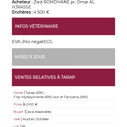
Acheteur :
Zied ROMDHANE pr: Omar AL
HJRASSE
Enchères :
4 500 €
INFOS VÉTÉRINAIRE
EVA-,Piro négatif,CG
MISES À JOUR
VENTES RELATIVES À TARAP
Horse
Tarap (IRE)
F by Myboycharlie (IRE) out of Tanzania (IRE)
Price
6.000 €
Buyer
Cava Associates
Sale
Auctav October
Lot
69