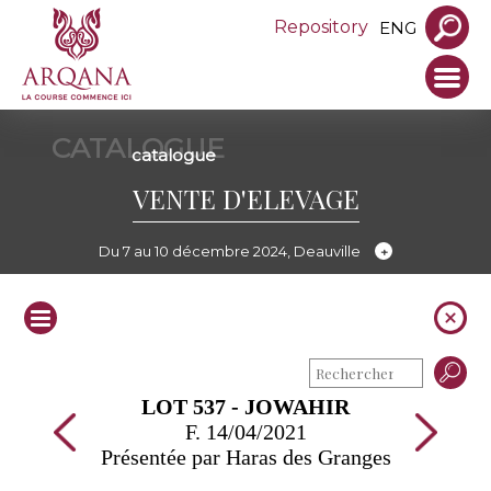
Repository
ENG
CATALOGUE
catalogue
VENTE D'ELEVAGE
Du 7 au 10 décembre 2024, Deauville
LOT 537 - JOWAHIR
F. 14/04/2021
Présentée par Haras des Granges