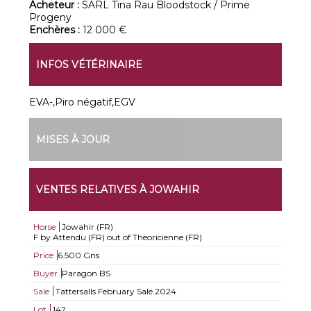
Acheteur :
SARL Tina Rau Bloodstock / Prime
Progeny
Enchères :
12 000 €
INFOS VÉTÉRINAIRE
EVA-,Piro négatif,EGV
MISES À JOUR
VENTES RELATIVES À JOWAHIR
Horse
Jowahir (FR)
F by Attendu (FR) out of Theoricienne (FR)
Price
6.500 Gns
Buyer
Paragon BS
Sale
Tattersalls February Sale 2024
Lot
142