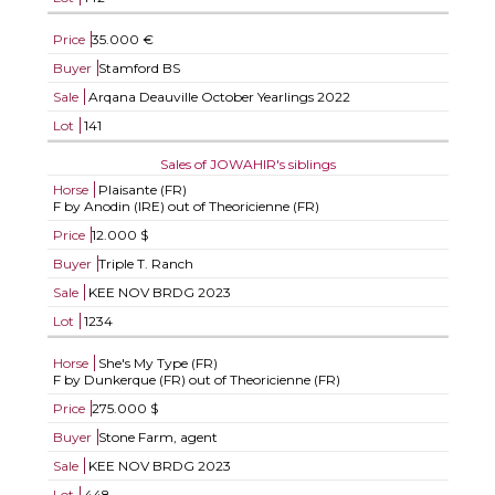
Price
35.000 €
Buyer
Stamford BS
Sale
Arqana Deauville October Yearlings 2022
Lot
141
Sales of JOWAHIR's siblings
Horse
Plaisante (FR)
F by Anodin (IRE) out of Theoricienne (FR)
Price
12.000 $
Buyer
Triple T. Ranch
Sale
KEE NOV BRDG 2023
Lot
1234
Horse
She's My Type (FR)
F by Dunkerque (FR) out of Theoricienne (FR)
Price
275.000 $
Buyer
Stone Farm, agent
Sale
KEE NOV BRDG 2023
Lot
448