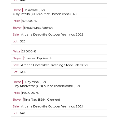
Horse
Shiawase (FR)
C by Intello (GER) out of Theoricienne (FR)
Price
87.000 €
Buyer
Broadhurst Agency
Sale
Arqana Deauville October Yearlings 2023
Lot
325
Price
21.000 €
Buyer
Emerald Equine Ltd
Sale
Arqana December Breeding Stock Sale 2022
Lot
405
Horse
Suny Yina (FR)
F by Motivator (GB) out of Theoricienne (FR)
Price
140.000 €
Buyer
Tina Rau BS/N. Clement
Sale
Arqana Deauville October Yearlings 2021
Lot
146