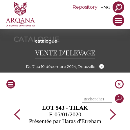
Repository
ENG
CATALOGUE
catalogue
VENTE D'ELEVAGE
Du 7 au 10 décembre 2024, Deauville
LOT 543 - TILAK
F. 05/01/2020
Présentée par Haras d'Etreham