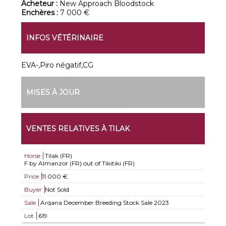
Acheteur :
New Approach Bloodstock
Enchères :
7 000 €
INFOS VÉTÉRINAIRE
EVA-,Piro négatif,CG
MISES À JOUR
VENTES RELATIVES À TILAK
Horse
Tilak (FR)
F by Almanzor (FR) out of Tikitiki (FR)
Price
11.000 €
Buyer
Not Sold
Sale
Arqana December Breeding Stock Sale 2023
Lot
619