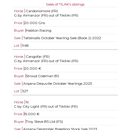
Sales of TILAK's siblings
Horse
Candonomore (FR)
G by Almanzor (FR) out of Tikitiki (FR)
Price
20.000 Gns
Buyer
Habton Racing
Sale
Tattersalls October Yearling Sale (Book 2) 2022
Lot
948
Horse
Cangofar (FR)
G by Almanzor (FR) out of Tikitiki (FR)
Price
20.000 €
Buyer
Stroud Coleman BS
Sale
Arqana Deauville October Yearlings 2023
Lot
327
Horse
N.
C by City Light (FR) out of Tikitiki (FR)
Price
15.000 €
Buyer
Troy Steve BS Ltd (PS)
Sale
Arqana December Breeding Stock Sale 2023