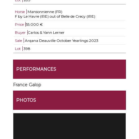
Horse
Mansonnienne (FR)
F by Le Havre (IRE) out of Belle de Crecy (IRE)
Price
55.000 €
Buyer
Carlos & Yann Lerner
Sale
Arqana Deauville October Yearlings 2023
Lot
398
PERFORMANCES
France Galop
PHOTOS