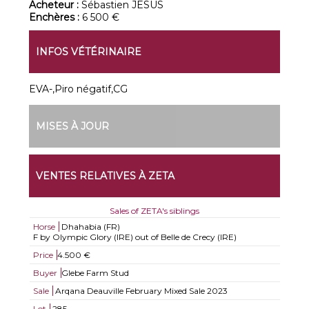
Acheteur :
Sébastien JESUS
Enchères :
6 500 €
INFOS VÉTÉRINAIRE
EVA-,Piro négatif,CG
MISES À JOUR
VENTES RELATIVES À ZETA
Sales of ZETA's siblings
Horse
Dhahabia (FR)
F by Olympic Glory (IRE) out of Belle de Crecy (IRE)
Price
4.500 €
Buyer
Glebe Farm Stud
Sale
Arqana Deauville February Mixed Sale 2023
Lot
285