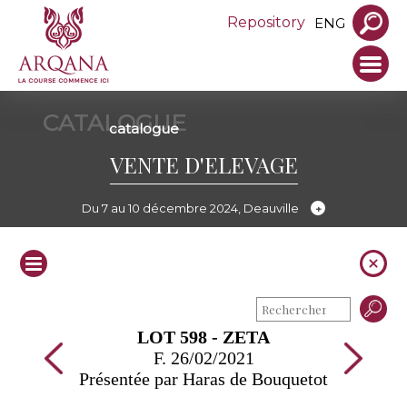
Repository
ENG
CATALOGUE
catalogue
VENTE D'ELEVAGE
Du 7 au 10 décembre 2024, Deauville
LOT 598 - ZETA
F. 26/02/2021
Présentée par Haras de Bouquetot