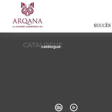
SUCCÈS
CATALOGUE
catalogue