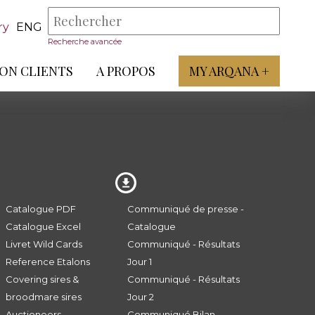
ry
ENG
Recherche avancée
ON CLIENTS
A PROPOS
MY ARQANA +
Catalogue PDF
Communiqué de presse -
Catalogue Excel
Catalogue
Livret Wild Cards
Communiqué - Résultats
Reference Etalons
Jour 1
Covering sires &
Communiqué - Résultats
broodmare sires
Jour 2
Auctioneers
Communiqué Bilan