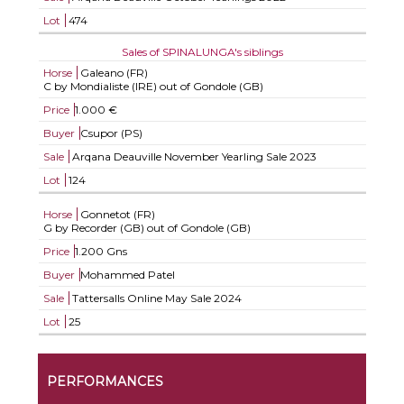
Lot
474
Sales of SPINALUNGA's siblings
Horse
Galeano (FR)
C by Mondialiste (IRE) out of Gondole (GB)
Price
1.000 €
Buyer
Csupor (PS)
Sale
Arqana Deauville November Yearling Sale 2023
Lot
124
Horse
Gonnetot (FR)
G by Recorder (GB) out of Gondole (GB)
Price
1.200 Gns
Buyer
Mohammed Patel
Sale
Tattersalls Online May Sale 2024
Lot
25
PERFORMANCES