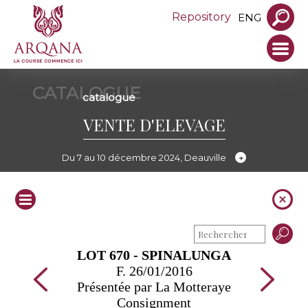
Repository
ENG
CATALOGUE
catalogue
VENTE D'ELEVAGE
Du 7 au 10 décembre 2024, Deauville
LOT 670 - SPINALUNGA
F. 26/01/2016
Présentée par La Motteraye
Consignment