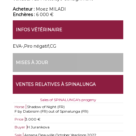
Acheteur :
Moez MILADI
Enchères :
6 000 €
INFOS VÉTÉRINAIRE
EVA-,Piro négatif,CG
MISES À JOUR
VENTES RELATIVES À SPINALUNGA
Sales of SPINALUNGA's progeny
Horse
Shadow of Night (FR)
F by Dabirsim (FR) out of Spinalunga (FR)
Price
3.000 €
Buyer
H Jurankova
Sale
Arqana Deauville October Yearlings 2022