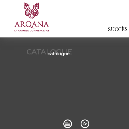
SUCCÈS
CATALOGUE
catalogue