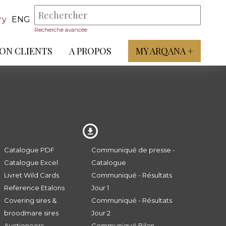
ry
ENG
Recherche avancée
ON CLIENTS
A PROPOS
MY ARQANA +
Catalogue PDF
Communiqué de presse -
Catalogue Excel
Catalogue
Livret Wild Cards
Communiqué - Résultats
Reference Etalons
Jour 1
Covering sires &
Communiqué - Résultats
broodmare sires
Jour 2
Auctioneers
Communiqué Bilan