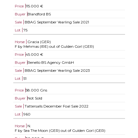
Price
115.000 €
Buyer
Blandford BS
Sale
BBAG September Yearling Sale 2021
Lot
75
Horse
Gracia (GER)
F by Mehmas (IRE) out of Gulden Gorl (GER)
Price
45.000 €
Buyer
Renello BS Agency GmbH
Sale
BBAG September Yearling Sale 2023
Lot
51
Price
58.000 Gns
Buyer
Not Sold
Sale
Tattersalls December Foal Sale 2022
Lot
960
Horse
N.
F by Sea The Moon (GER) out of Gulden Gorl (GER)