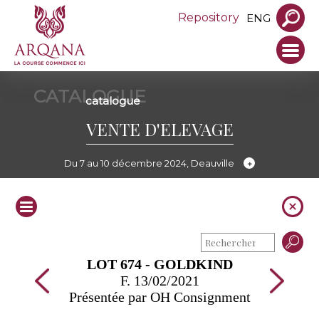
Repository
ENG
CATALOGUE
catalogue
VENTE D'ELEVAGE
Du 7 au 10 décembre 2024, Deauville
LOT 674 - GOLDKIND
F. 13/02/2021
Présentée par OH Consignment