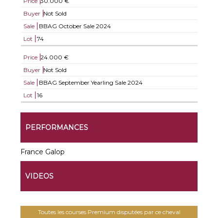
Price
30.000 €
Buyer
Not Sold
Sale
BBAG October Sale 2024
Lot
74
Price
24.000 €
Buyer
Not Sold
Sale
BBAG September Yearling Sale 2024
Lot
16
PERFORMANCES
France Galop
VIDEOS
Toutes les courses Premium disputées par ce cheval