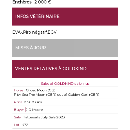
Enchères :
2 000 €
INFOS VÉTÉRINAIRE
EVA-,Piro négatif,EGV
MISES À JOUR
VENTES RELATIVES À GOLDKIND
Sales of GOLDKIND's siblings
Horse
Gilded Moon (GB)
F by Sea The Moon (GER) out of Gulden Gorl (GER)
Price
8.500 Gns
Buyer
J D Moore
Sale
Tattersalls July Sale 2023
Lot
472