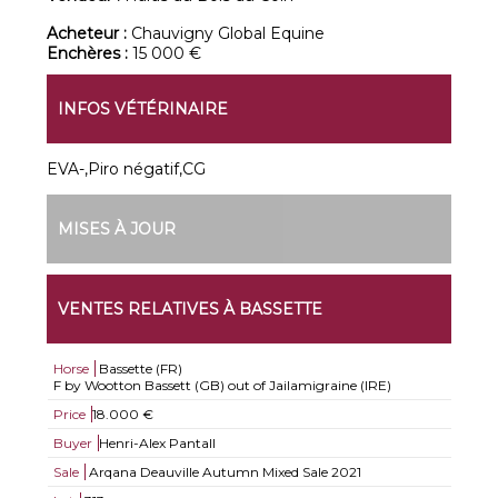
Acheteur :
Chauvigny Global Equine
Enchères :
15 000 €
INFOS VÉTÉRINAIRE
EVA-,Piro négatif,CG
MISES À JOUR
VENTES RELATIVES À BASSETTE
Horse
Bassette (FR)
F by Wootton Bassett (GB) out of Jailamigraine (IRE)
Price
18.000 €
Buyer
Henri-Alex Pantall
Sale
Arqana Deauville Autumn Mixed Sale 2021