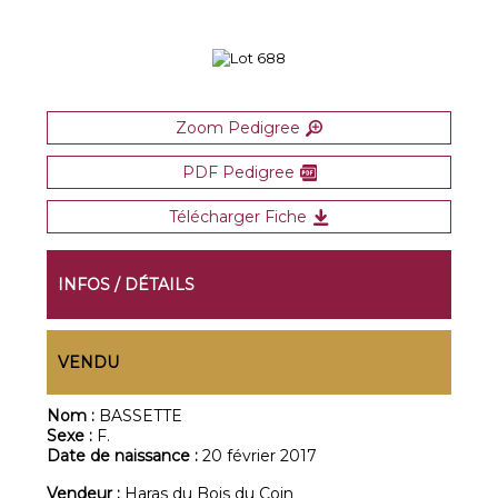
Zoom Pedigree
PDF Pedigree
Télécharger Fiche
INFOS / DÉTAILS
VENDU
Nom :
BASSETTE
Sexe :
F.
Date de naissance :
20 février 2017
Vendeur :
Haras du Bois du Coin