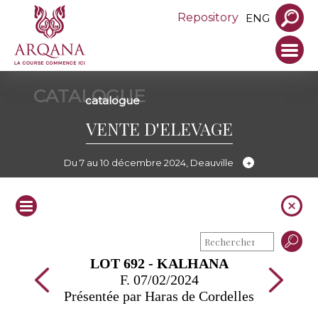
Repository
ENG
CATALOGUE
catalogue
VENTE D'ELEVAGE
Du 7 au 10 décembre 2024, Deauville
LOT 692 - KALHANA
F. 07/02/2024
Présentée par Haras de Cordelles