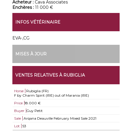
Acheteur :
Cava Associates
Enchères :
11 000 €
INFOS VÉTÉRINAIRE
EVA-,CG
MISES À JOUR
VENTES RELATIVES À RUBIGLIA
Horse
Rubiglia (FR)
F by Charm Spirit (IRE) out of Marania (IRE)
Price
18.000 €
Buyer
Guy Petit
Sale
Arqana Deauville February Mixed Sale 2021
Lot
53