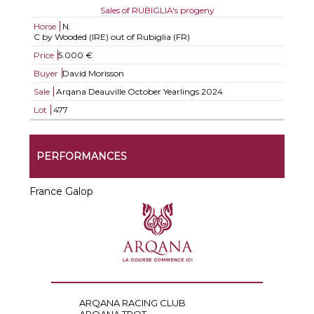
Sales of RUBIGLIA's progeny
Horse
N.
C by Wooded (IRE) out of Rubiglia (FR)
Price
5.000 €
Buyer
David Morisson
Sale
Arqana Deauville October Yearlings 2024
Lot
477
PERFORMANCES
France Galop
ARQANA RACING CLUB