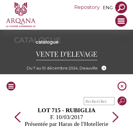
Repository
ENG
CATALOGUE
catalogue
VENTE D'ELEVAGE
Du 7 au 10 décembre 2024, Deauville
LOT 715 - RUBIGLIA
F. 10/03/2017
Présentée par Haras de l'Hotellerie