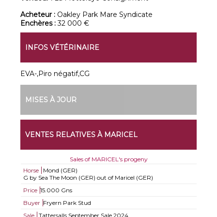
Acheteur :
Oakley Park Mare Syndicate
Enchères :
32 000 €
INFOS VÉTÉRINAIRE
EVA-,Piro négatif,CG
MISES À JOUR
VENTES RELATIVES À MARICEL
Sales of MARICEL's progeny
Horse
Mond (GER)
G by Sea The Moon (GER) out of Maricel (GER)
Price
15.000 Gns
Buyer
Fryern Park Stud
Sale
Tattersalls September Sale 2024