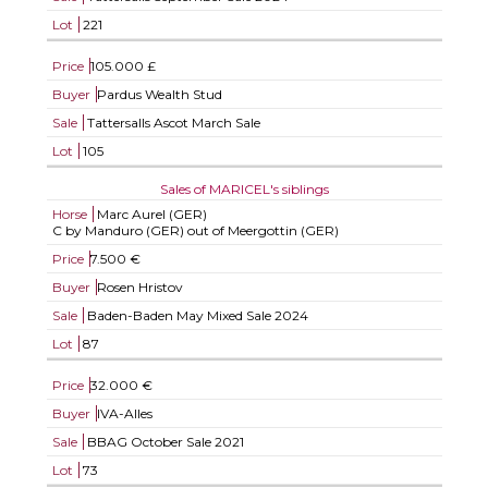
Lot
221
Price
105.000 £
Buyer
Pardus Wealth Stud
Sale
Tattersalls Ascot March Sale
Lot
105
Sales of MARICEL's siblings
Horse
Marc Aurel (GER)
C by Manduro (GER) out of Meergottin (GER)
Price
7.500 €
Buyer
Rosen Hristov
Sale
Baden-Baden May Mixed Sale 2024
Lot
87
Price
32.000 €
Buyer
IVA-Alles
Sale
BBAG October Sale 2021
Lot
73