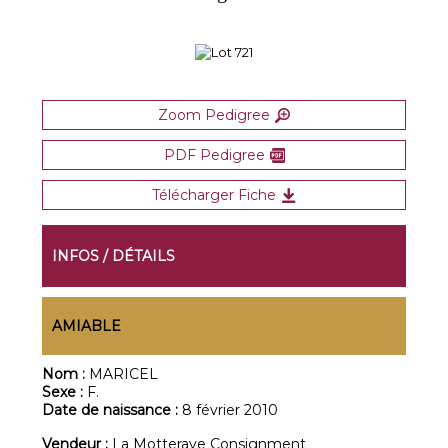
Zoom Pedigree
PDF Pedigree
Télécharger Fiche
INFOS / DÉTAILS
AMIABLE
Nom :
MARICEL
Sexe :
F.
Date de naissance :
8 février 2010
Vendeur :
La Motteraye Consignment