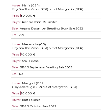
Horse
Maria (GER)
F by Sea The Moon (GER) out of Meergottin (GER)
Price
80.000 €
Buyer
Richard Venn BS Limited
Sale
Arqana December Breeding Stock Sale 2022
Lot
299
Horse
Meeresbrise (GB)
F by Sea The Moon (GER) out of Meergottin (GER)
Price
70.000 €
Buyer
Stall Helena
Sale
BBAG September Yearling Sale 2023
Lot
173
Horse
Meergott (GER)
C by Adlerflug (GER) out of Meergottin (GER)
Price
20.000 €
Buyer
Kurt Fekonja
Sale
BBAG October Sale 2022