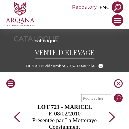
Repository
ENG
CATALOGUE
catalogue
VENTE D'ELEVAGE
Du 7 au 10 décembre 2024, Deauville
LOT 721 - MARICEL
F. 08/02/2010
Présentée par La Motteraye
Consignment