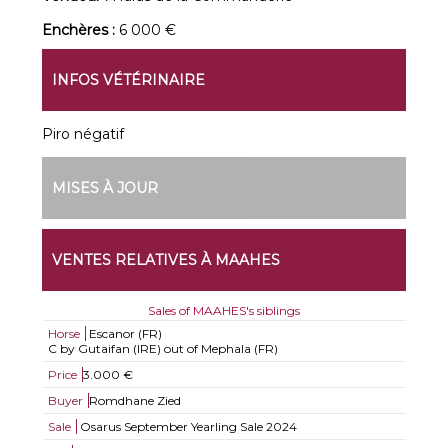
Enchères :
6 000 €
INFOS VÉTÉRINAIRE
Piro négatif
MISES À JOUR
VENTES RELATIVES À MAAHES
Sales of MAAHES's siblings
Horse
Escanor (FR)
C by Gutaifan (IRE) out of Mephala (FR)
Price
3.000 €
Buyer
Romdhane Zied
Sale
Osarus September Yearling Sale 2024