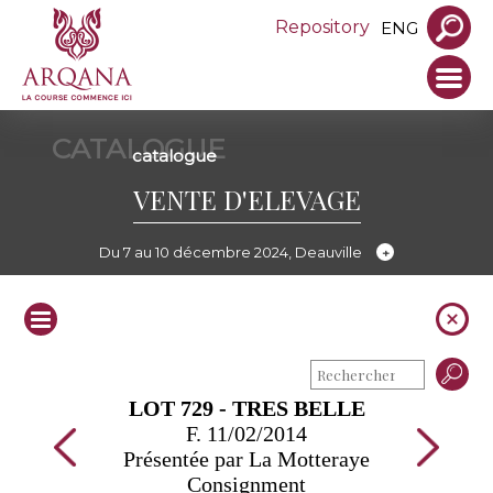
Repository
ENG
CATALOGUE
catalogue
VENTE D'ELEVAGE
Du 7 au 10 décembre 2024, Deauville
LOT 729 - TRES BELLE
F. 11/02/2014
Présentée par La Motteraye
Consignment