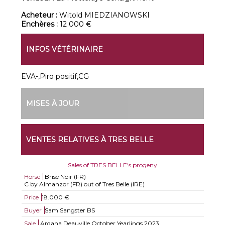
Acheteur :
Witold MIEDZIANOWSKI
Enchères :
12 000 €
INFOS VÉTÉRINAIRE
EVA-,Piro positif,CG
MISES À JOUR
VENTES RELATIVES À TRES BELLE
Sales of TRES BELLE's progeny
Horse
Brise Noir (FR)
C by Almanzor (FR) out of Tres Belle (IRE)
Price
18.000 €
Buyer
Sam Sangster BS
Sale
Arqana Deauville October Yearlings 2023