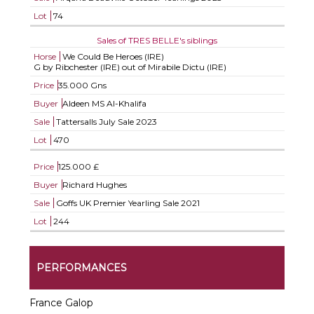
Lot
74
Sales of TRES BELLE's siblings
Horse
We Could Be Heroes (IRE)
G by Ribchester (IRE) out of Mirabile Dictu (IRE)
Price
35.000 Gns
Buyer
Aldeen MS Al-Khalifa
Sale
Tattersalls July Sale 2023
Lot
470
Price
125.000 £
Buyer
Richard Hughes
Sale
Goffs UK Premier Yearling Sale 2021
Lot
244
PERFORMANCES
France Galop