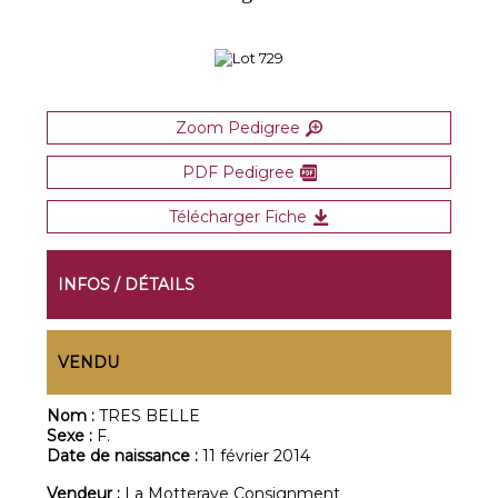
Zoom Pedigree
PDF Pedigree
Télécharger Fiche
INFOS / DÉTAILS
VENDU
Nom :
TRES BELLE
Sexe :
F.
Date de naissance :
11 février 2014
Vendeur :
La Motteraye Consignment