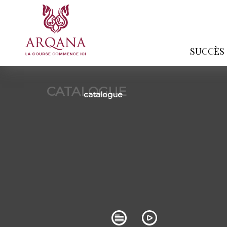
SUCCÈS
CATALOGUE
catalogue