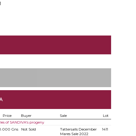
1
A
Price
Buyer
Sale
Lot
les of SANDIVA's progeny
0.000 Gns
Not Sold
Tattersalls December
1411
Mares Sale 2022