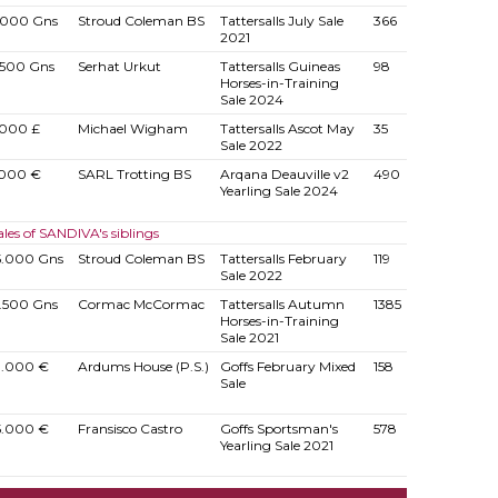
.000 Gns
Stroud Coleman BS
Tattersalls July Sale
366
2021
.500 Gns
Serhat Urkut
Tattersalls Guineas
98
Horses-in-Training
Sale 2024
.000 £
Michael Wigham
Tattersalls Ascot May
35
Sale 2022
.000 €
SARL Trotting BS
Arqana Deauville v2
490
Yearling Sale 2024
ales of SANDIVA's siblings
5.000 Gns
Stroud Coleman BS
Tattersalls February
119
Sale 2022
6.500 Gns
Cormac McCormac
Tattersalls Autumn
1385
Horses-in-Training
Sale 2021
0.000 €
Ardums House (P.S.)
Goffs February Mixed
158
Sale
5.000 €
Fransisco Castro
Goffs Sportsman's
578
Yearling Sale 2021