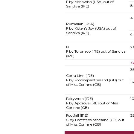
F by Mshawish (USA) out of
8
Sandiva (IRE)
4
Rumailah (USA)
F by Kitten's Joy (USA) out of
Sandiva (IRE)
9
N.
7
F by Toronado (IRE) out of Sandiva
(IRE)
S
3
Corra Linn (IRE)
F by Footstepsinthesand (GB) out
1
of Miss Corinne (GB)
Fairywren (IRE)
1
F by Approve (IRE) out of Miss
Corinne (GB)
Footfall (IRE)
3
C by Footstepsinthesand (GB) out
of Miss Corinne (GB)