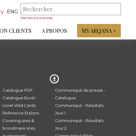
ry
ENG
Recherche avancée
ON CLIENTS
A PROPOS
MY ARQANA +
Catalogue PDF
Communiqué de presse -
Catalogue Excel
Catalogue
Livret Wild Cards
Communiqué - Résultats
Reference Etalons
Jour 1
Covering sires &
Communiqué - Résultats
broodmare sires
Jour 2
Auctioneers
Communiqué Bilan