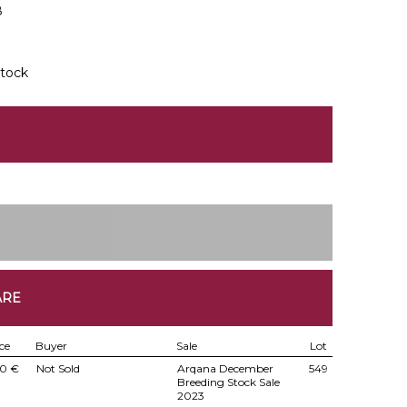
8
tock
ARE
ce
Buyer
Sale
Lot
0 €
Not Sold
Arqana December
549
Breeding Stock Sale
2023