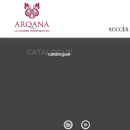
SUCCÈS
CATALOGUE
catalogue