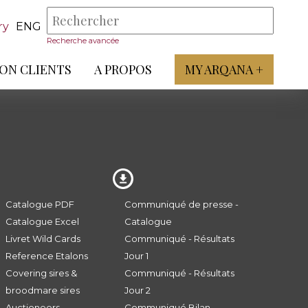
ry
ENG
Recherche avancée
ON CLIENTS
A PROPOS
MY ARQANA +
Catalogue PDF
Communiqué de presse -
Catalogue Excel
Catalogue
Livret Wild Cards
Communiqué - Résultats
Reference Etalons
Jour 1
Covering sires &
Communiqué - Résultats
broodmare sires
Jour 2
Auctioneers
Communiqué Bilan