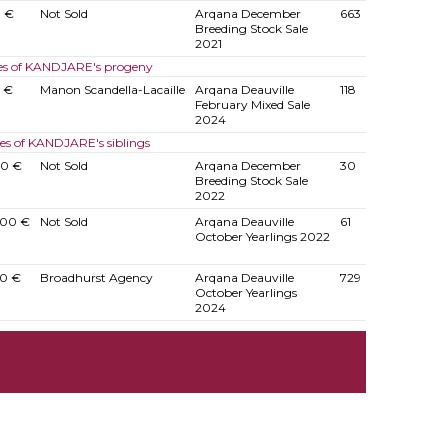
 €
Not Sold
Arqana December
663
Breeding Stock Sale
2021
es of KANDJARE's progeny
 €
Manon Scandella-Lacaille
Arqana Deauville
118
February Mixed Sale
2024
les of KANDJARE's siblings
0 €
Not Sold
Arqana December
30
Breeding Stock Sale
2022
00 €
Not Sold
Arqana Deauville
61
October Yearlings 2022
0 €
Broadhurst Agency
Arqana Deauville
729
October Yearlings
2024