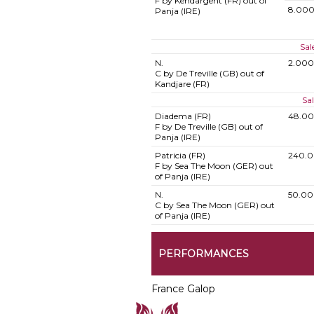
F by Kendargent (FR) out of
8.000
Panja (IRE)
Sal
N.
2.000
C by De Treville (GB) out of
Kandjare (FR)
Sa
Diadema (FR)
48.00
F by De Treville (GB) out of
Panja (IRE)
Patricia (FR)
240.0
F by Sea The Moon (GER) out
of Panja (IRE)
N.
50.00
C by Sea The Moon (GER) out
of Panja (IRE)
PERFORMANCES
France Galop