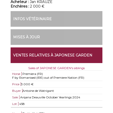
Acheteur :
Jan KRAUZE
Enchères :
2 000 €
INFOS VÉTÉRINAIRE
MISES À JOUR
VENTES RELATIVES À JAPONESE GARDEN
Sales of JAPONESE GARDEN's siblings
Horse
Premiera (FR)
F by Romanised (IRE) out of Premiere Nation (FR)
Price
3.000 €
Buyer
Antoine de Watrigant
Sale
Arqana Deauville October Yearlings 2024
Lot
458