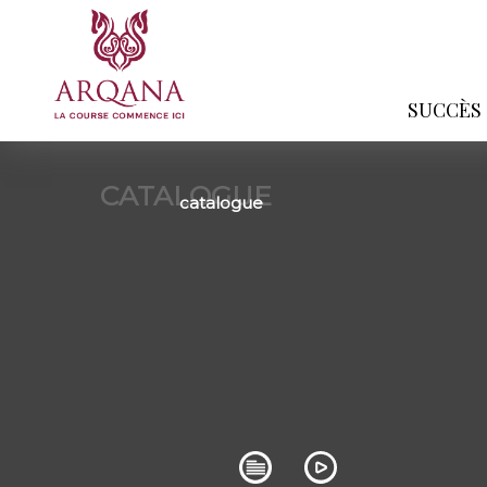
SUCCÈS
CATALOGUE
catalogue