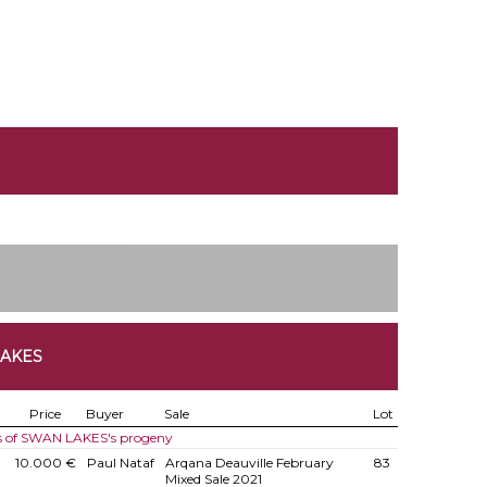
LAKES
Price
Buyer
Sale
Lot
s of SWAN LAKES's progeny
10.000 €
Paul Nataf
Arqana Deauville February
83
Mixed Sale 2021