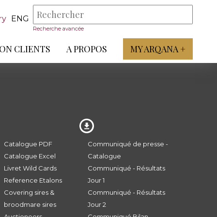
ry
ENG
Recherche avancée
ON CLIENTS
A PROPOS
MY ARQANA +
Catalogue PDF
Communiqué de presse -
Catalogue Excel
Catalogue
Livret Wild Cards
Communiqué - Résultats
Reference Etalons
Jour 1
Covering sires &
Communiqué - Résultats
broodmare sires
Jour 2
Auctioneers
Communiqué Bilan