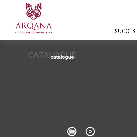
SUCCÈS
CATALOGUE
catalogue