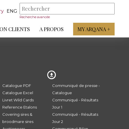
ry
ENG
Recherche avancée
ON CLIENTS
A PROPOS
MY ARQANA +
Catalogue PDF
Communiqué de presse -
Catalogue Excel
Catalogue
Livret Wild Cards
Communiqué - Résultats
Reference Etalons
Jour 1
Covering sires &
Communiqué - Résultats
broodmare sires
Jour 2
Auctioneers
Communiqué Bilan