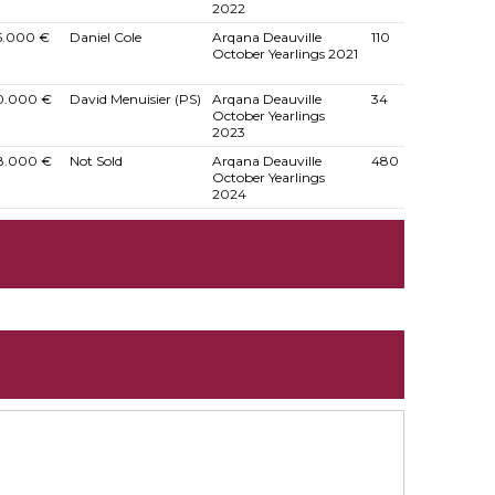
2022
5.000 €
Daniel Cole
Arqana Deauville
110
October Yearlings 2021
0.000 €
David Menuisier (PS)
Arqana Deauville
34
October Yearlings
2023
8.000 €
Not Sold
Arqana Deauville
480
October Yearlings
2024