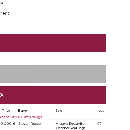
19
ment
TA
Price
Buyer
Sale
Lot
ales of SAYULITA's siblings
40.000 €
Steven Rocco
Arqana Deauville
97
October Yearlings