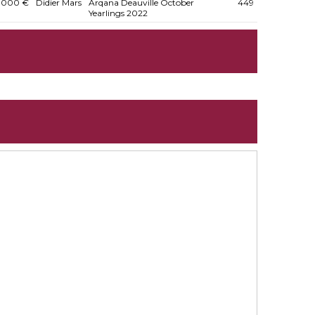
.000 €
Didier Mars
Arqana Deauville October
449
Yearlings 2022