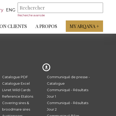
ry
ENG
Recherche avancée
ON CLIENTS
A PROPOS
MY ARQANA +
Catalogue PDF
Communiqué de presse -
Catalogue Excel
Catalogue
Livret Wild Cards
Communiqué - Résultats
Reference Etalons
Jour 1
Covering sires &
Communiqué - Résultats
broodmare sires
Jour 2
Auctioneers
Communiqué Bilan