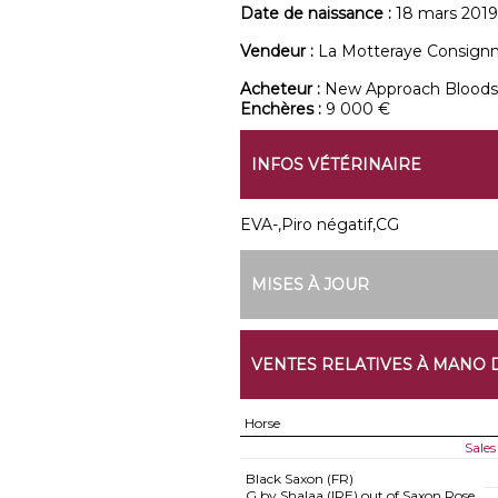
Date de naissance :
18 mars 2019
Vendeur :
La Motteraye Consign
Acheteur :
New Approach Bloods
Enchères :
9 000 €
INFOS VÉTÉRINAIRE
EVA-,Piro négatif,CG
MISES À JOUR
VENTES RELATIVES À MANO 
Horse
Sales
Black Saxon (FR)
G by Shalaa (IRE) out of Saxon Rose