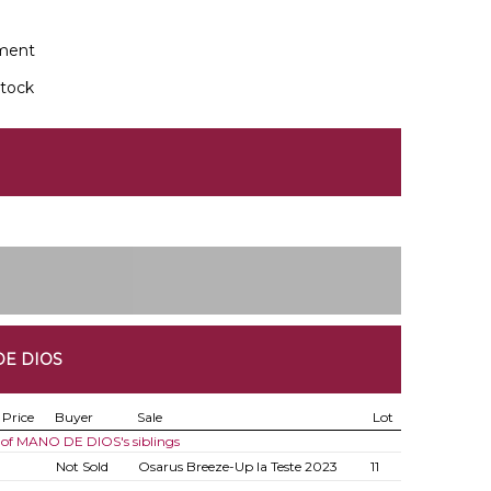
ment
tock
DE DIOS
Price
Buyer
Sale
Lot
 of MANO DE DIOS's siblings
Not Sold
Osarus Breeze-Up la Teste 2023
11