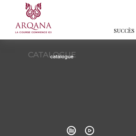
SUCCÈS
CATALOGUE
catalogue