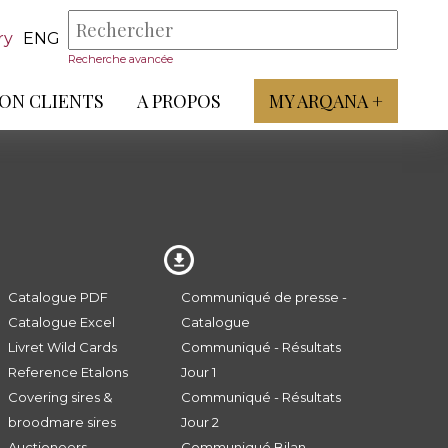
ry
ENG
Recherche avancée
ON CLIENTS
A PROPOS
MY ARQANA +
Catalogue PDF
Communiqué de presse -
Catalogue Excel
Catalogue
Livret Wild Cards
Communiqué - Résultats
Reference Etalons
Jour 1
Covering sires &
Communiqué - Résultats
broodmare sires
Jour 2
Auctioneers
Communiqué Bilan