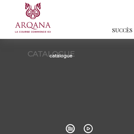
SUCCÈS
CATALOGUE
catalogue