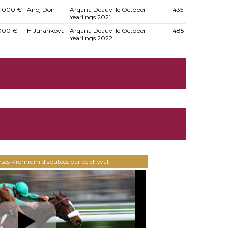
.000 €
Anoj Don
Arqana Deauville October
435
Yearlings 2021
000 €
H Jurankova
Arqana Deauville October
485
Yearlings 2022
urses Premium disputées par ce cheval