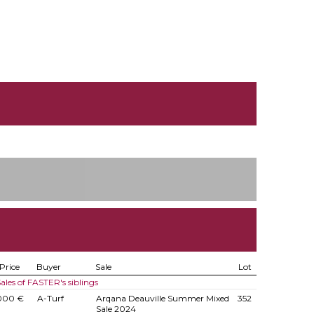
9
Price
Buyer
Sale
Lot
ales of FASTER's siblings
000 €
A-Turf
Arqana Deauville Summer Mixed
352
Sale 2024