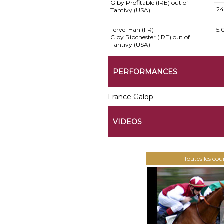
G by Profitable (IRE) out of
24
Tantivy (USA)
Tervel Han (FR)
5.
C by Ribchester (IRE) out of
Tantivy (USA)
PERFORMANCES
France Galop
VIDEOS
Toutes les co