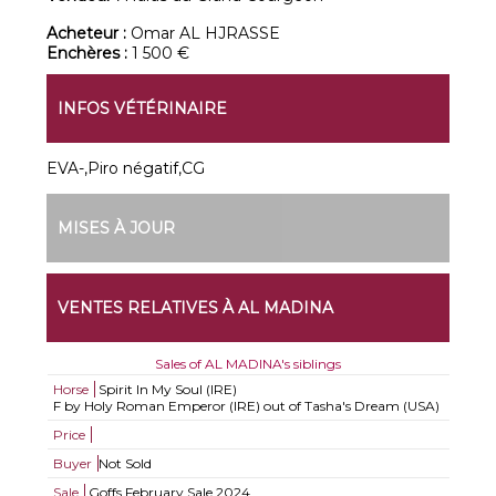
Acheteur :
Omar AL HJRASSE
Enchères :
1 500 €
INFOS VÉTÉRINAIRE
EVA-,Piro négatif,CG
MISES À JOUR
VENTES RELATIVES À AL MADINA
Sales of AL MADINA's siblings
Horse
Spirit In My Soul (IRE)
F by Holy Roman Emperor (IRE) out of Tasha's Dream (USA)
Price
Buyer
Not Sold
Sale
Goffs February Sale 2024