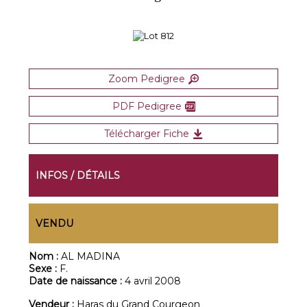
Zoom Pedigree
PDF Pedigree
Télécharger Fiche
INFOS / DÉTAILS
VENDU
Nom :
AL MADINA
Sexe :
F.
Date de naissance :
4 avril 2008
Vendeur :
Haras du Grand Courgeon