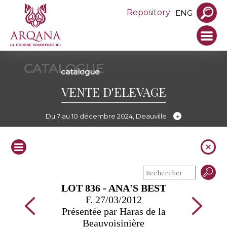
Repository
ENG
CATALOGUE
catalogue
VENTE D'ELEVAGE
Du 7 au 10 décembre 2024, Deauville
LOT 836 - ANA'S BEST
F. 27/03/2012
Présentée par Haras de la
Beauvoisinière