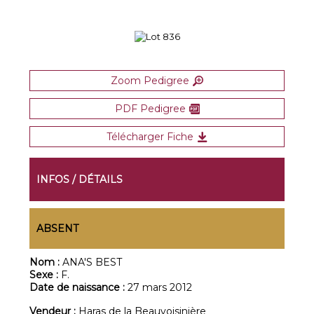
Zoom Pedigree
PDF Pedigree
Télécharger Fiche
INFOS / DÉTAILS
ABSENT
Nom :
ANA'S BEST
Sexe :
F.
Date de naissance :
27 mars 2012
Vendeur :
Haras de la Beauvoisinière