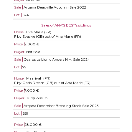
Sale
Arqana Deauville Autumn Sale 2022
Lot
624
Sales of ANA'S BEST's siblings
Horse
Eva Maria (FR)
F by Evasive (GB) out of Ana Marie (FR)
Price
2.000 €
Buyer
Not Sold
Sale
Osarus Le Lion d'Angers N.H. Sale 2024
Lot
79
Horse
Maariyah (FR)
F by Oasis Dream (GB) out of Ana Marie (FR)
Price
7.000 €
Buyer
Turquoise BS
Sale
Arqana December Breeding Stock Sale 2023
Lot
659
Price
28.000 €