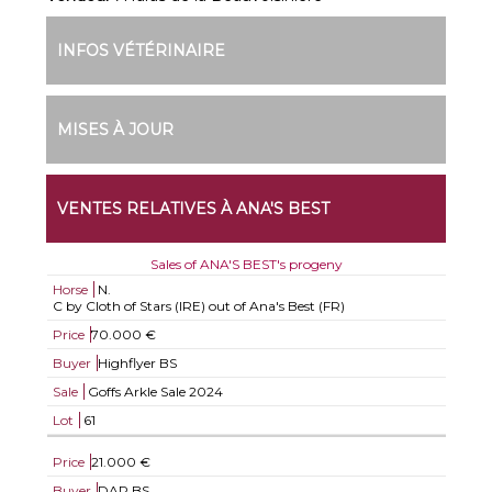
INFOS VÉTÉRINAIRE
MISES À JOUR
VENTES RELATIVES À ANA'S BEST
Sales of ANA'S BEST's progeny
Horse
N.
C by Cloth of Stars (IRE) out of Ana's Best (FR)
Price
70.000 €
Buyer
Highflyer BS
Sale
Goffs Arkle Sale 2024
Lot
61
Price
21.000 €
Buyer
DAR BS