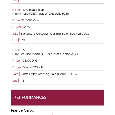
Horse
Sky Blaze (IRE)
F by Intello (GER) out of Chabelle (GB)
Price
52.000 Gns
Buyer
Kern
Sale
Tattersalls October Yearling Sale (Book 2) 2022
Lot
1139
Horse
N.
F by Sea The Moon (GER) out of Chabelle (GB)
Price
105.000 €
Buyer
Mag's O'Toole
Sale
Goffs Orby Yearling Sale (Book 1) 2024
Lot
146
PERFORMANCES
France Galop