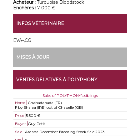
Acheteur :
Turquoise Bloodstock
Enchères :
7 000 €
INFOS VÉTÉRINAIRE
EVA-,CG
MISES À JOUR
VENTES RELATIVES À POLYPHONY
Sales of POLYPHONY's siblings
Horse
Chabadabada (FR)
F by Shalaa (IRE) out of Chabelle (GB)
Price
5.500 €
Buyer
Guy Petit
Sale
Arqana December Breeding Stock Sale 2023
Lot
911