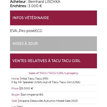
Acheteur :
Bernhard LISCHKA
Enchères :
3 000 €
INFOS VÉTÉRINAIRE
EVA-,Piro positif,CG
MISES À JOUR
VENTES RELATIVES À TACU TACU GIRL
Sales of TACU TACU GIRL's progeny
Horse
Miss Tacu Tacu (FR)
F by Mr Speaker (USA) out of Tacu Tacu Girl (USA)
Price
25.000 €
Buyer
Sarl Imperial BS
Sale
Arqana Deauville Autumn Mixed Sale 2021
Lot
352