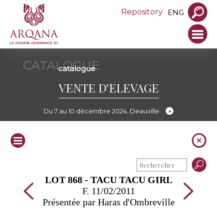
Repository
ENG
CATALOGUE
catalogue
VENTE D'ELEVAGE
Du 7 au 10 décembre 2024, Deauville
LOT 868 - TACU TACU GIRL
F. 11/02/2011
Présentée par Haras d'Ombreville