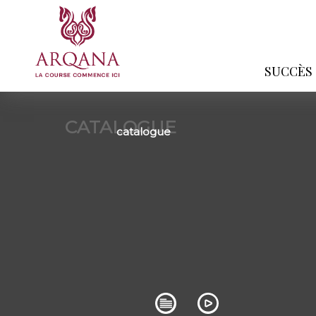
SUCCÈS
CATALOGUE
catalogue