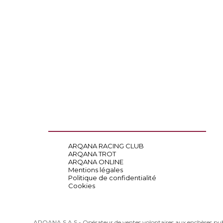
ARQANA RACING CLUB
ARQANA TROT
ARQANA ONLINE
Mentions légales
Politique de confidentialité
Cookies
ARQANA S.A.S - Opérateur de ventes volontaires aux enchères pu