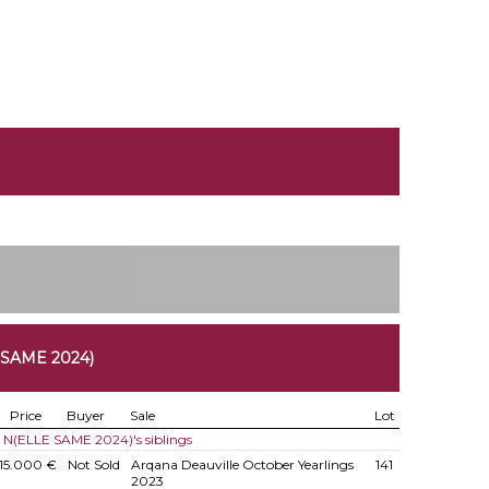
 SAME 2024)
Price
Buyer
Sale
Lot
f N(ELLE SAME 2024)'s siblings
115.000 €
Not Sold
Arqana Deauville October Yearlings
141
2023