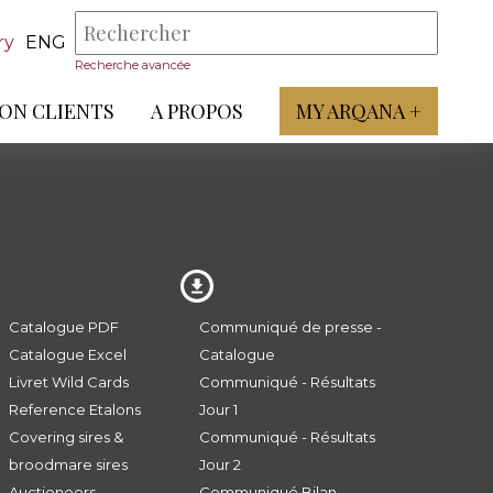
ry
ENG
Recherche avancée
ON CLIENTS
A PROPOS
MY ARQANA +
Catalogue PDF
Communiqué de presse -
Catalogue Excel
Catalogue
Livret Wild Cards
Communiqué - Résultats
Reference Etalons
Jour 1
Covering sires &
Communiqué - Résultats
broodmare sires
Jour 2
Auctioneers
Communiqué Bilan