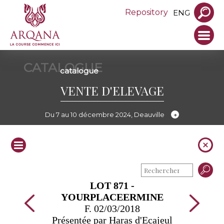
Repository
ENG
CATALOGUE
catalogue
VENTE D'ELEVAGE
Du 7 au 10 décembre 2024, Deauville
LOT 871 -
YOURPLACEERMINE
F. 02/03/2018
Présentée par Haras d'Ecajeul