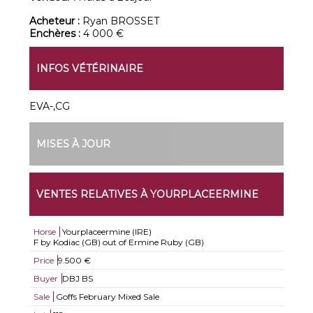
Acheteur :
Ryan BROSSET
Enchères :
4 000 €
INFOS VÉTÉRINAIRE
EVA-,CG
MISES À JOUR
VENTES RELATIVES À YOURPLACEERMINE
Horse
Yourplaceermine (IRE)
F by Kodiac (GB) out of Ermine Ruby (GB)
Price
9.500 €
Buyer
DBJ BS
Sale
Goffs February Mixed Sale