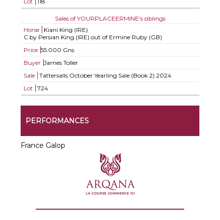
Lot
118
Sales of YOURPLACEERMINE's siblings
Horse
Kiani King (IRE)
C by Persian King (IRE) out of Ermine Ruby (GB)
Price
55.000 Gns
Buyer
James Toller
Sale
Tattersalls October Yearling Sale (Book 2) 2024
Lot
724
PERFORMANCES
France Galop