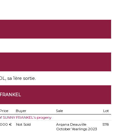
L, sa 1ère sortie.
 FRANKEL
Price
Buyer
Sale
Lot
 of SUNNY FRANKEL's progeny
.000 €
Not Sold
Arqana Deauville
578
October Yearlings 2023