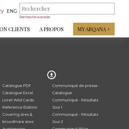
ry
ENG
Recherche avancée
ON CLIENTS
A PROPOS
MY ARQANA +
Catalogue PDF
Communiqué de presse -
Catalogue Excel
Catalogue
Livret Wild Cards
Communiqué - Résultats
Reference Etalons
Jour 1
Covering sires &
Communiqué - Résultats
broodmare sires
Jour 2
Auctioneers
Communiqué Bilan