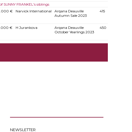
 of SUNNY FRANKEL's siblings
.000 €
Narvick International
Arqana Deauville
415
Autumn Sale 2023
.000 €
H Jurankova
Arqana Deauville
450
October Yearlings 2023
NEWSLETTER