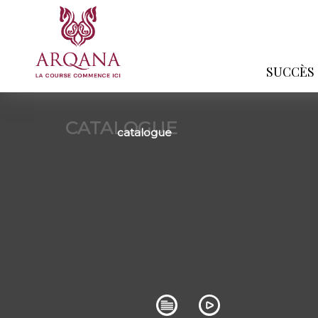
SUCCÈS
CATALOGUE
catalogue