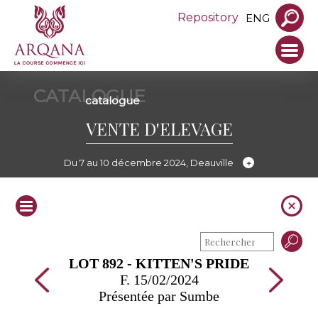
Repository
ENG
CATALOGUE
catalogue
VENTE D'ELEVAGE
Du 7 au 10 décembre 2024, Deauville
LOT 892 - KITTEN'S PRIDE
F. 15/02/2024
Présentée par Sumbe