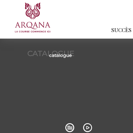
SUCCÈS
CATALOGUE
catalogue