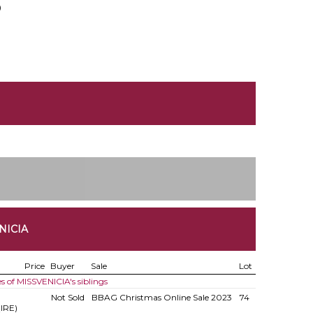
0
NICIA
Price
Buyer
Sale
Lot
es of MISSVENICIA's siblings
Not Sold
BBAG Christmas Online Sale 2023
74
(IRE)