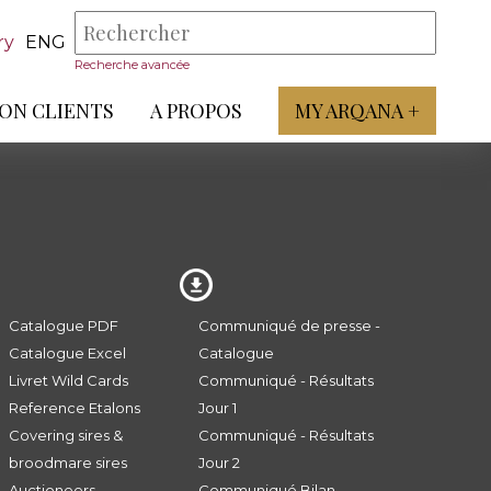
ry
ENG
Recherche avancée
ON CLIENTS
A PROPOS
MY ARQANA +
Catalogue PDF
Communiqué de presse -
Catalogue Excel
Catalogue
Livret Wild Cards
Communiqué - Résultats
Reference Etalons
Jour 1
Covering sires &
Communiqué - Résultats
broodmare sires
Jour 2
Auctioneers
Communiqué Bilan