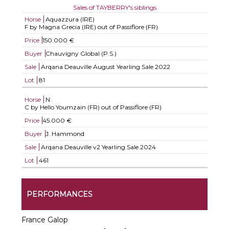
Sales of TAYBERRY's siblings
Horse
Aquazzura (IRE)
F by Magna Grecia (IRE) out of Passiflore (FR)
Price
150.000 €
Buyer
Chauvigny Global (P.S.)
Sale
Arqana Deauville August Yearling Sale 2022
Lot
81
Horse
N.
C by Hello Youmzain (FR) out of Passiflore (FR)
Price
45.000 €
Buyer
J. Hammond
Sale
Arqana Deauville v2 Yearling Sale 2024
Lot
461
PERFORMANCES
France Galop