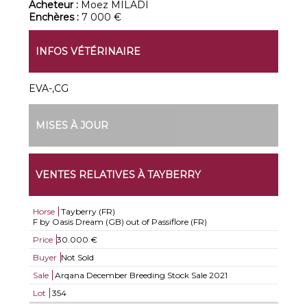
Acheteur :
Moez MILADI
Enchères :
7 000 €
INFOS VÉTÉRINAIRE
EVA-,CG
MISES À JOUR
VENTES RELATIVES À TAYBERRY
Horse
Tayberry (FR)
F by Oasis Dream (GB) out of Passiflore (FR)
Price
30.000 €
Buyer
Not Sold
Sale
Arqana December Breeding Stock Sale 2021
Lot
354