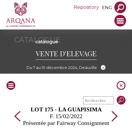
Repository
ENG
CATALOGUE
catalogue
VENTE D'ELEVAGE
Du 7 au 10 décembre 2024, Deauville
LOT 175 - LA GUAPISIMA
F. 15/02/2022
Présentée par Fairway Consignment