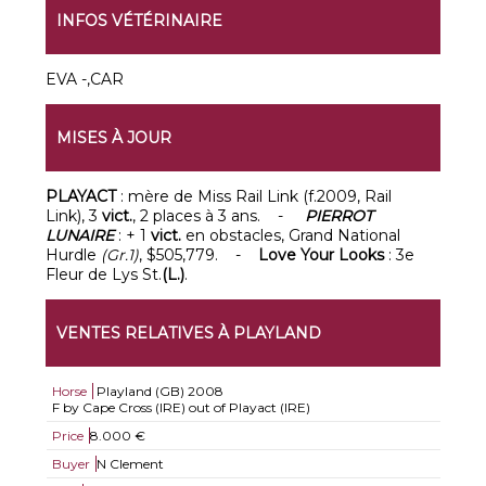
INFOS VÉTÉRINAIRE
EVA -,CAR
MISES À JOUR
PLAYACT
: mère de Miss Rail Link (f.2009, Rail
Link), 3
vict.
, 2 places à 3 ans. -
PIERROT
LUNAIRE
: + 1
vict.
en obstacles, Grand National
Hurdle
(Gr.1)
, $505,779. -
Love Your Looks
: 3e
Fleur de Lys St.
(L.)
.
VENTES RELATIVES À PLAYLAND
Horse
Playland (GB)
2008
F by Cape Cross (IRE) out of Playact (IRE)
Price
8.000 €
Buyer
N Clement