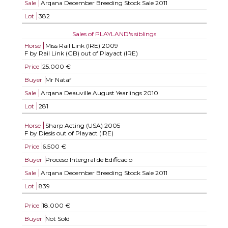
Sale
Arqana December Breeding Stock Sale 2011
Lot
382
Sales of PLAYLAND's siblings
Horse
Miss Rail Link (IRE)
2009
F by Rail Link (GB) out of Playact (IRE)
Price
25.000 €
Buyer
Mr Nataf
Sale
Arqana Deauville August Yearlings 2010
Lot
281
Horse
Sharp Acting (USA)
2005
F by Diesis out of Playact (IRE)
Price
6.500 €
Buyer
Proceso Intergral de Edificacio
Sale
Arqana December Breeding Stock Sale 2011
Lot
839
Price
18.000 €
Buyer
Not Sold