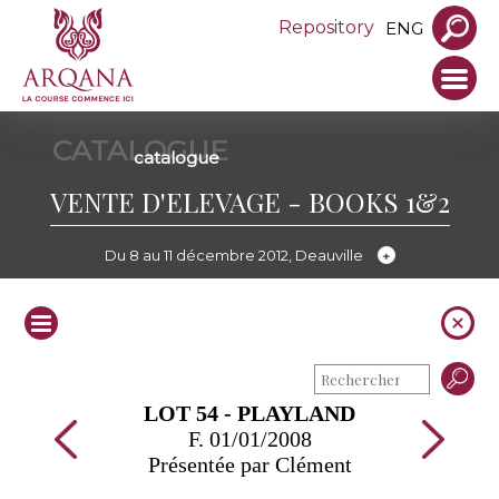
Repository
ENG
CATALOGUE
catalogue
VENTE D'ELEVAGE - BOOKS 1&2
Du 8 au 11 décembre 2012, Deauville
LOT 54 - PLAYLAND
F. 01/01/2008
Présentée par Clément