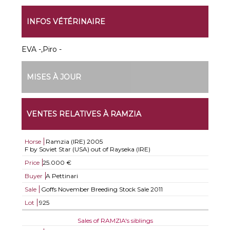
INFOS VÉTÉRINAIRE
EVA -,Piro -
MISES À JOUR
VENTES RELATIVES À RAMZIA
Horse
Ramzia (IRE)
2005
F by Soviet Star (USA) out of Rayseka (IRE)
Price
25.000 €
Buyer
A Pettinari
Sale
Goffs November Breeding Stock Sale 2011
Lot
925
Sales of RAMZIA's siblings