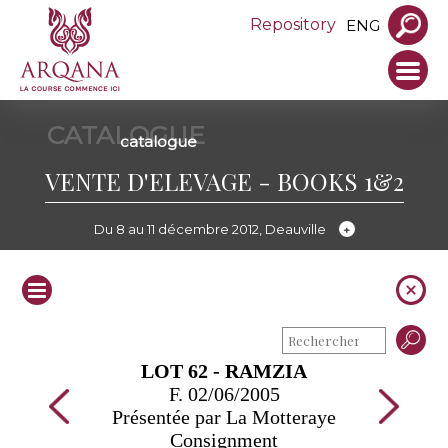
Repository
ENG
CATALOGUE
catalogue
VENTE D'ELEVAGE - BOOKS 1&2
Du 8 au 11 décembre 2012, Deauville
LOT 62 - RAMZIA
F. 02/06/2005
Présentée par La Motteraye
Consignment