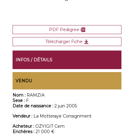
PDF Pedigree
Télécharger Fiche
INFOS / DÉTAILS
VENDU
Nom :
RAMZIA
Sexe :
F.
Date de naissance :
2 juin 2005
Vendeur :
La Motteraye Consignment
Acheteur :
OZYIGIT Cem
Enchères :
21 000 €