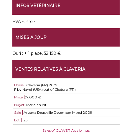
INFOS VÉTÉRINAIRE
EVA -,Piro -
MISES À JOUR
Ouri : + 1 place, 52 150 €.
VENTES RELATIVES À CLAVERIA
Horse
Claveria (FR)
2006
F by Nayef (USA) out of Clodora (FR)
Price
37.000 €
Buyer
Meridian Int.
Sale
Arqana Deauville December Mixed 2009
Lot
125
Sales of CLAVERIA's siblings