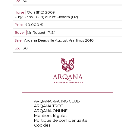
Lot
50
Horse
Ouri (IRE)
2009
C by Dansili (GB) out of Clodora (FR)
Price
40.000 €
Buyer
Mr Rouget (P.S.)
Sale
Arqana Deauville August Yearlings 2010
Lot
30
ARQANA RACING CLUB
ARQANA TROT
ARQANA ONLINE
Mentions légales
Politique de confidentialité
Cookies