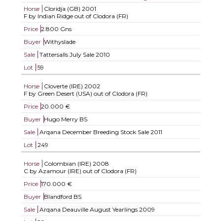
Horse
Cloridja (GB)
2001
F by Indian Ridge out of Clodora (FR)
Price
2.800 Gns
Buyer
Withyslade
Sale
Tattersalls July Sale 2010
Lot
59
Horse
Cloverte (IRE)
2002
F by Green Desert (USA) out of Clodora (FR)
Price
20.000 €
Buyer
Hugo Merry BS
Sale
Arqana December Breeding Stock Sale 2011
Lot
249
Horse
Colombian (IRE)
2008
C by Azamour (IRE) out of Clodora (FR)
Price
170.000 €
Buyer
Blandford BS
Sale
Arqana Deauville August Yearlings 2009