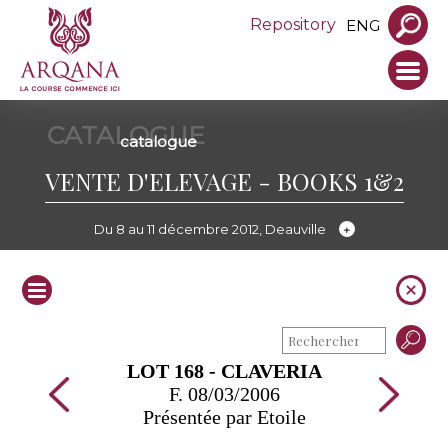
Repository
ENG
CATALOGUE
catalogue
VENTE D'ELEVAGE - BOOKS 1&2
Du 8 au 11 décembre 2012, Deauville
LOT 168 - CLAVERIA
F. 08/03/2006
Présentée par Etoile