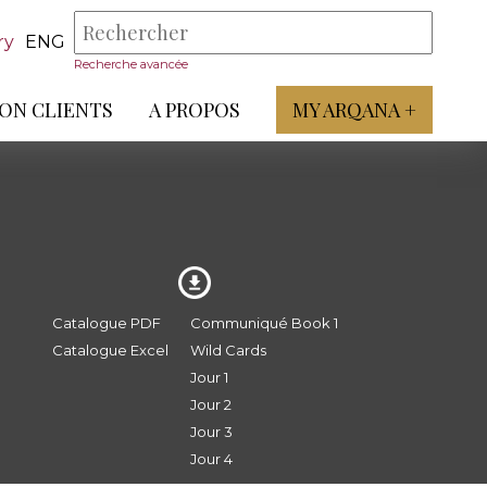
ry
ENG
Recherche avancée
ON CLIENTS
A PROPOS
MY ARQANA +
Catalogue PDF
Communiqué Book 1
Catalogue Excel
Wild Cards
Jour 1
Jour 2
Jour 3
Jour 4