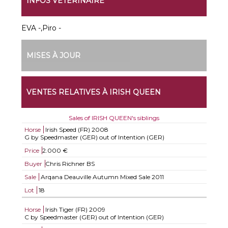
INFOS VÉTÉRINAIRE
EVA -,Piro -
MISES À JOUR
VENTES RELATIVES À IRISH QUEEN
Sales of IRISH QUEEN's siblings
Horse
Irish Speed (FR)
2008
G by Speedmaster (GER) out of Intention (GER)
Price
2.000 €
Buyer
Chris Richner BS
Sale
Arqana Deauville Autumn Mixed Sale 2011
Lot
18
Horse
Irish Tiger (FR)
2009
C by Speedmaster (GER) out of Intention (GER)