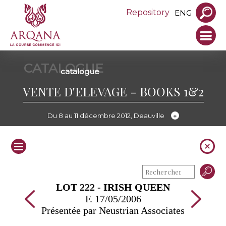
Repository
ENG
CATALOGUE
catalogue
VENTE D'ELEVAGE - BOOKS 1&2
Du 8 au 11 décembre 2012, Deauville
LOT 222 - IRISH QUEEN
F. 17/05/2006
Présentée par Neustrian Associates