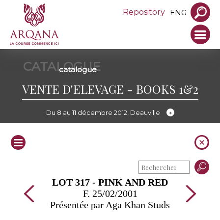
Repository
ENG
CATALOGUE
catalogue
VENTE D'ELEVAGE - BOOKS 1&2
Du 8 au 11 décembre 2012, Deauville
LOT 317 - PINK AND RED
F. 25/02/2001
Présentée par Aga Khan Studs