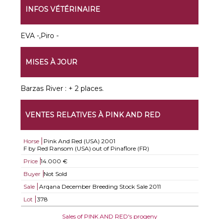
INFOS VÉTÉRINAIRE
EVA -,Piro -
MISES À JOUR
Barzas River : + 2 places.
VENTES RELATIVES À PINK AND RED
Horse
Pink And Red (USA)
2001
F by Red Ransom (USA) out of Pinaflore (FR)
Price
14.000 €
Buyer
Not Sold
Sale
Arqana December Breeding Stock Sale 2011
Lot
378
Sales of PINK AND RED's progeny