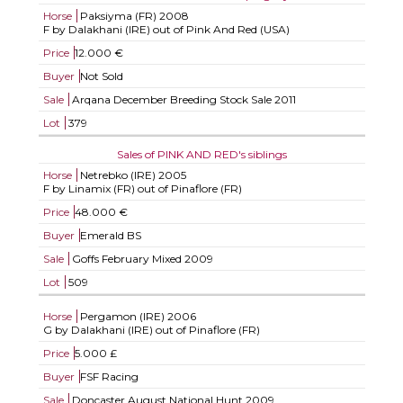
Horse
Paksiyma (FR)
2008
F by Dalakhani (IRE) out of Pink And Red (USA)
Price
12.000 €
Buyer
Not Sold
Sale
Arqana December Breeding Stock Sale 2011
Lot
379
Sales of PINK AND RED's siblings
Horse
Netrebko (IRE)
2005
F by Linamix (FR) out of Pinaflore (FR)
Price
48.000 €
Buyer
Emerald BS
Sale
Goffs February Mixed 2009
Lot
509
Horse
Pergamon (IRE)
2006
G by Dalakhani (IRE) out of Pinaflore (FR)
Price
5.000 £
Buyer
FSF Racing
Sale
Doncaster August National Hunt 2009