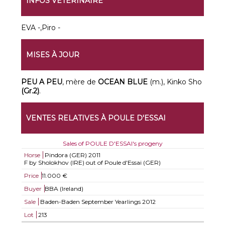
INFOS VÉTÉRINAIRE
EVA -,Piro -
MISES À JOUR
PEU A PEU
, mère de
OCEAN BLUE
(m.), Kinko Sho
(Gr.2)
.
VENTES RELATIVES À POULE D'ESSAI
Sales of POULE D'ESSAI's progeny
Horse
Pindora (GER)
2011
F by Sholokhov (IRE) out of Poule d'Essai (GER)
Price
11.000 €
Buyer
BBA (Ireland)
Sale
Baden-Baden September Yearlings 2012
Lot
213