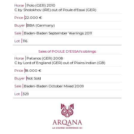
Horse
Polo (GER)
2010
C by Sholokhov (IRE) out of Poule d'Essai (GER)
Price
22.000 €
Buyer
BBA (Germany)
Sale
Baden-Baden September Yearlings 2011
Lot
116
Sales of POULE D'ESSAI's siblings
Horse
Patanos (GER)
2008
C by Lord of England (GER) out of Plains Indian (GB)
Price
18.000 €
Buyer
Not Sold
Sale
Baden-Baden October Mixed 2009
Lot
329