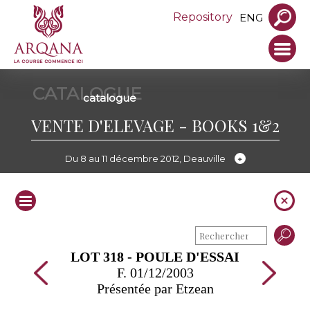
Repository
ENG
CATALOGUE
catalogue
VENTE D'ELEVAGE - BOOKS 1&2
Du 8 au 11 décembre 2012, Deauville
LOT 318 - POULE D'ESSAI
F. 01/12/2003
Présentée par Etzean