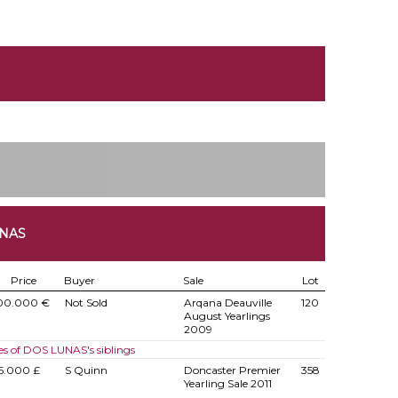
UNAS
Price
Buyer
Sale
Lot
00.000 €
Not Sold
Arqana Deauville
120
August Yearlings
2009
es of DOS LUNAS's siblings
5.000 £
S Quinn
Doncaster Premier
358
Yearling Sale 2011