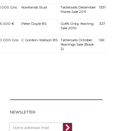
1.000 Gns
Norelands Stud
Tattersalls December
1331
Mares Sale 2011
8.000 €
Peter Doyle BS
Goffs Orby Yearling
327
Sale 2010
0.000 Gns
C Gordon-Watson BS
Tattersalls October
961
Yearlings Sale (Book
2)
NEWSLETTER