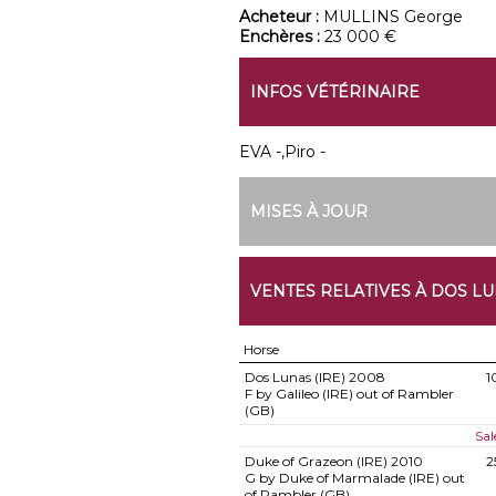
Acheteur :
MULLINS George
Enchères :
23 000 €
INFOS VÉTÉRINAIRE
EVA -,Piro -
MISES À JOUR
VENTES RELATIVES À DOS L
Horse
Dos Lunas (IRE)
2008
1
F by Galileo (IRE) out of Rambler
(GB)
Sal
Duke of Grazeon (IRE)
2010
2
G by Duke of Marmalade (IRE) out
of Rambler (GB)