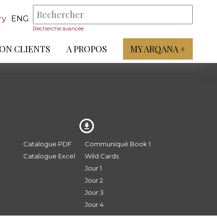
ry
ENG
Recherche avancée
ON CLIENTS
A PROPOS
MY ARQANA +
Catalogue PDF
Communiqué Book 1
Catalogue Excel
Wild Cards
Jour 1
Jour 2
Jour 3
Jour 4