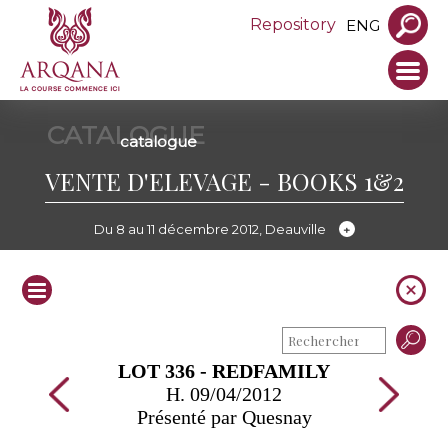
Repository
ENG
CATALOGUE
catalogue
VENTE D'ELEVAGE - BOOKS 1&2
Du 8 au 11 décembre 2012, Deauville
LOT 336 - REDFAMILY
H. 09/04/2012
Présenté par Quesnay