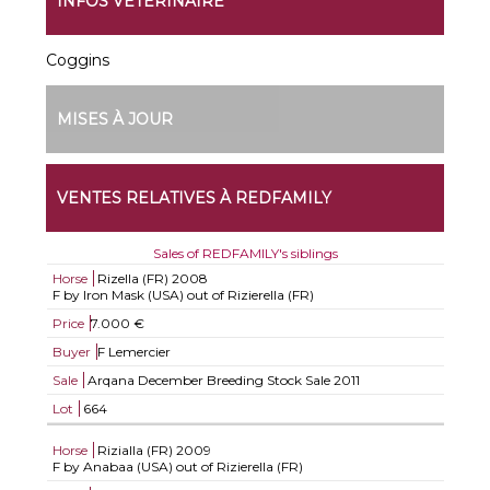
INFOS VÉTÉRINAIRE
Coggins
MISES À JOUR
VENTES RELATIVES À REDFAMILY
Sales of REDFAMILY's siblings
Horse
Rizella (FR)
2008
F by Iron Mask (USA) out of Rizierella (FR)
Price
7.000 €
Buyer
F Lemercier
Sale
Arqana December Breeding Stock Sale 2011
Lot
664
Horse
Rizialla (FR)
2009
F by Anabaa (USA) out of Rizierella (FR)