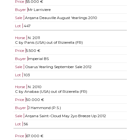
Price
55.000 €
Buyer
Mr Larriviere
Sale
Arqana Deauville August Yearlings 2010
Lot
447
Horse
N.
2011
C by Panis (USA) out of Rizierella (FR)
Price
5.500 €
Buyer
Imperial BS
Sale
Osarus Yearling September Sale 2012
Lot
103
Horse
N.
2010
C by Anabaa (USA) out of Rizierella (FR)
Price
50.000 €
Buyer
J Hammond (P.S.)
Sale
Arqana Saint-Cloud May 2yo Breeze Up 2012
Lot
56
Price
67.000 €