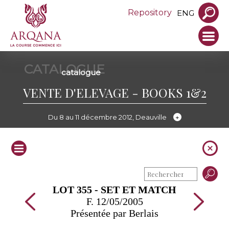
Repository
ENG
CATALOGUE
catalogue
VENTE D'ELEVAGE - BOOKS 1&2
Du 8 au 11 décembre 2012, Deauville
LOT 355 - SET ET MATCH
F. 12/05/2005
Présentée par Berlais