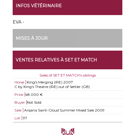
INFOS VÉTÉRINAIRE
EVA -
MISES À JOUR
VENTES RELATIVES À SET ET MATCH
Sales of SET ET MATCH's siblings
Horse
King's Merging (IRE)
2007
C by King's Theatre (IRE) out of Settler (GB)
Price
48.000 €
Buyer
Not Sold
Sale
Arqana Saint-Cloud Summer Mixed Sale 2009
Lot
97