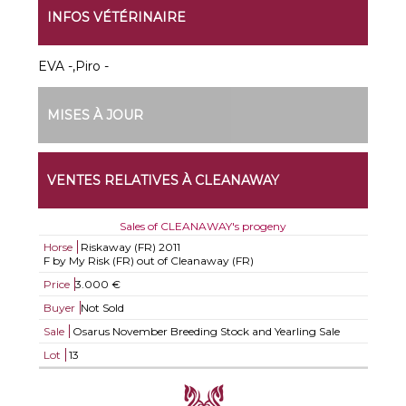
INFOS VÉTÉRINAIRE
EVA -,Piro -
MISES À JOUR
VENTES RELATIVES À CLEANAWAY
Sales of CLEANAWAY's progeny
Horse
Riskaway (FR)
2011
F by My Risk (FR) out of Cleanaway (FR)
Price
3.000 €
Buyer
Not Sold
Sale
Osarus November Breeding Stock and Yearling Sale
Lot
13