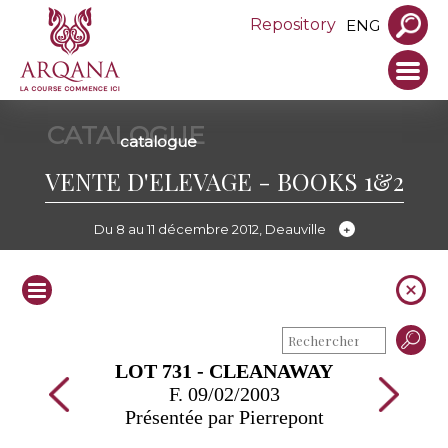
Repository
ENG
CATALOGUE
catalogue
VENTE D'ELEVAGE - BOOKS 1&2
Du 8 au 11 décembre 2012, Deauville
LOT 731 - CLEANAWAY
F. 09/02/2003
Présentée par Pierrepont