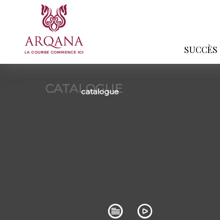
SUCCÈS
CATALOGUE
catalogue