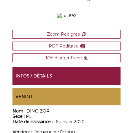
Zoom Pedigree
PDF Pedigree
Télécharger Fiche
INFOS / DÉTAILS
VENDU
Nom :
DINO ZOR
Sexe :
M.
Date de naissance :
16 janvier 2020
Vendeur :
Domaine de l'Etang